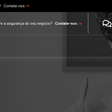
?
Contate-nos
m a segurança do seu negócio?
Contate-nos