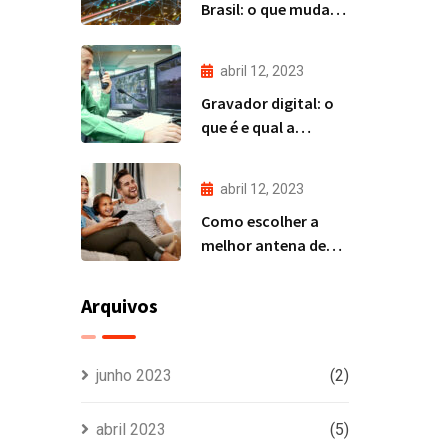
Brasil: o que muda
para os provedores?
abril 12, 2023
Gravador digital: o
que é e qual a
diferença entre DVR
e NVR
abril 12, 2023
Como escolher a
melhor antena de
TV?
Arquivos
junho 2023
(2)
abril 2023
(5)