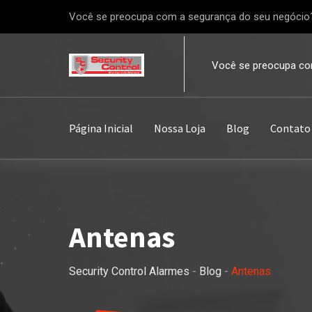
Pular
Você se preocupa com a segurança do seu negócio
para
o
Você se preocupa co
conteúdo
Página Inicial
Nossa Loja
Blog
Contato
Antenas
Security Control Alarmes
-
Blog
-
Antenas