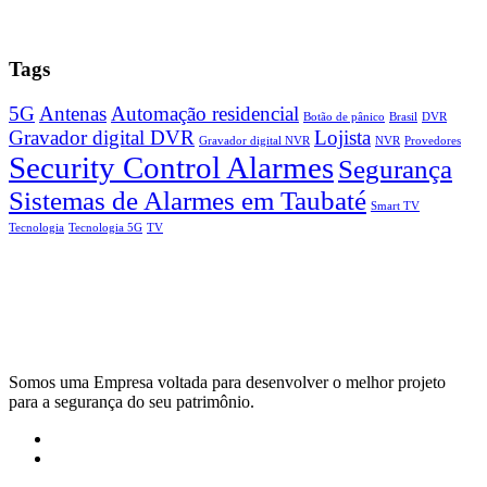
Tags
5G
Antenas
Automação residencial
Botão de pânico
Brasil
DVR
Gravador digital DVR
Lojista
Gravador digital NVR
NVR
Provedores
Security Control Alarmes
Segurança
Sistemas de Alarmes em Taubaté
Smart TV
Tecnologia
Tecnologia 5G
TV
Somos uma Empresa voltada para desenvolver o melhor projeto
para a segurança do seu patrimônio.