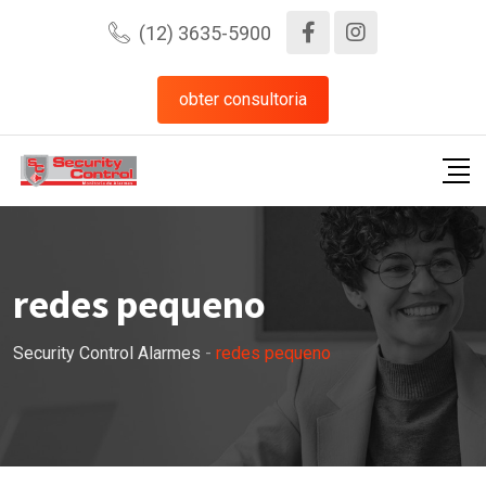
Pular
(12) 3635-5900
para
o
obter consultoria
conteúdo
redes pequeno
Security Control Alarmes
-
redes pequeno