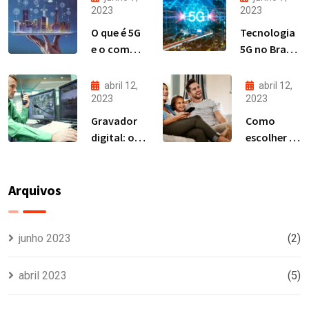
2023
2023
O que é 5G
Tecnologia
e o como a
5G no Brasil:
tecnologia
o que muda
vai mudar
para os
abril 12,
abril 12,
a nossa
provedores?
2023
2023
vida?
Gravador
Como
digital: o
escolher a
que é e
melhor
qual a
antena de
diferença
TV?
Arquivos
entre DVR e
NVR
junho 2023
(2)
abril 2023
(5)