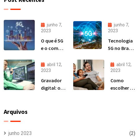
junho 7,
junho 7,
2023
2023
O que é 5G
Tecnologia
e o como a
5G no Brasil:
tecnologia
o que muda
vai mudar
para os
abril 12,
abril 12,
a nossa
provedores?
2023
2023
vida?
Gravador
Como
digital: o
escolher a
que é e
melhor
qual a
antena de
diferença
TV?
Arquivos
entre DVR e
NVR
junho 2023
(2)