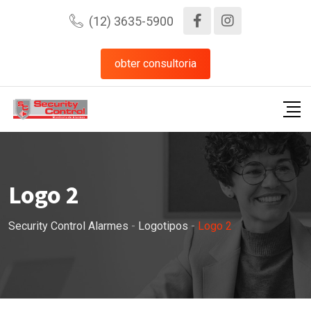
Pular
(12) 3635-5900
para
o
obter consultoria
conteúdo
Logo 2
Security Control Alarmes
-
Logotipos
-
Logo 2