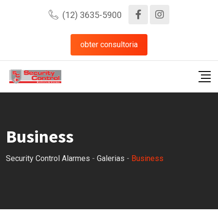
Pular
(12) 3635-5900
para
o
obter consultoria
conteúdo
Business
Security Control Alarmes
-
Galerias
-
Business