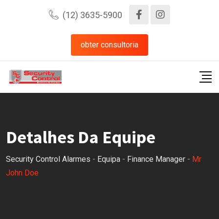
Pular
(12) 3635-5900
para
o
obter consultoria
conteúdo
Detalhes Da Equipe
Security Control Alarmes
-
Equipa
-
Finance Manager
-
Mr
John Doe