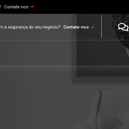
?
Contate-nos
m a segurança do seu negócio?
Contate-nos